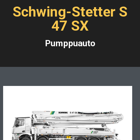
Schwing-Stetter S
47 SX
Pumppuauto