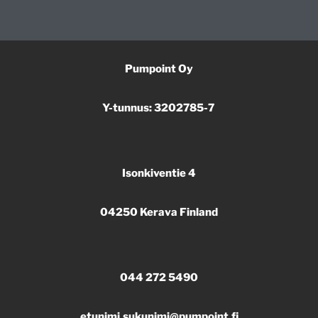
Pumpoint Oy
Y-tunnus: 3202785-7
Isonkiventie 4
04250 Kerava Finland
044 272 5490
etunimi.sukunimi@pumpoint.fi